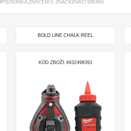
PISOVÁNÍ A ZNAČENÍ
ZNAČKOVACÍ ŠŇŮRA
BOLD LINE CHALK REEL
KÓD ZBOŽÍ: 4932498391