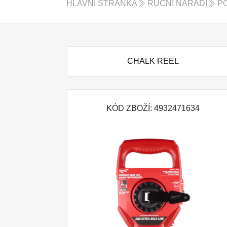
HLAVNÍ STRÁNKA
RUČNÍ NÁŘADÍ
PO
CHALK REEL
KÓD ZBOŽÍ: 4932471634