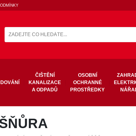
PODMÍNKY
ČIŠTĚNÍ
OSOBNÍ
ZAHRA
DOVÁNÍ
KANALIZACE
OCHRANNÉ
ELEKTR
A ODPADŮ
PROSTŘEDKY
NÁŘA
 ŠŇŮRA