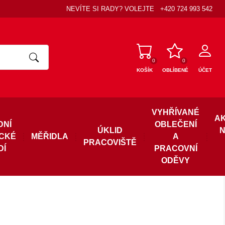
NEVÍTE SI RADY? VOLEJTE
+420 724 993 542
0
0
KOŠÍK
OBLÍBENÉ
ÚČET
VYHŘÍVANÉ
A
DNÍ
OBLEČENÍ
ÚKLID
N
ICKÉ
MĚŘIDLA
A
PRACOVIŠTĚ
DÍ
PRACOVNÍ
ODĚVY