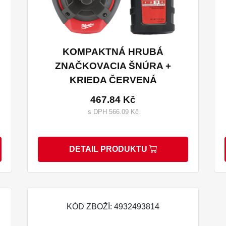
KOMPAKTNÁ HRUBÁ
ZNAČKOVACIA ŠNÚRA +
KRIEDA ČERVENÁ
467.84 Kč
s DPH 566.09 Kč
DETAIL PRODUKTU
KÓD ZBOŽÍ: 4932493814