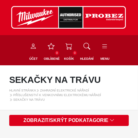
0
0
ÚČET
OBLÍBENÉ
KOŠÍK
HLEDÁNÍ
MENU
SEKAČKY NA TRÁVU
HLAVNÍ STRÁNKA
ZAHRADNÍ ELEKTRICKÉ NÁŘADÍ
PŘÍSLUŠENSTVÍ K VENKOVNÍMU ELEKTRICKÉMU NÁŘADÍ
SEKAČKY NA TRÁVU
ZOBRAZIT/SKRÝT PODKATAGORIE