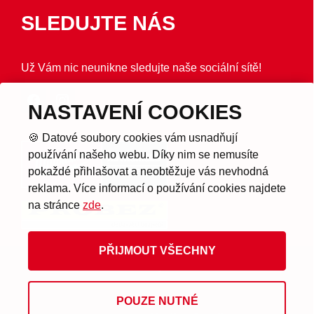
SLEDUJTE NÁS
Už Vám nic neunikne sledujte naše sociální sítě!
NASTAVENÍ COOKIES
🍪 Datové soubory cookies vám usnadňují
používání našeho webu. Díky nim se nemusíte
pokaždé přihlašovat a neobtěžuje vás nevhodná
reklama. Více informací o používání cookies najdete
na stránce
zde
.
PŘIJMOUT VŠECHNY
© 2026 Provozuje Probez s.r.o.
POUZE NUTNÉ