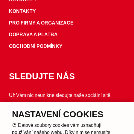
KONTAKTY
PRO FIRMY A ORGANIZACE
DOPRAVA A PLATBA
OBCHODNÍ PODMÍNKY
SLEDUJTE NÁS
Už Vám nic neunikne sledujte naše sociální sítě!
NASTAVENÍ COOKIES
🍪 Datové soubory cookies vám usnadňují
používání našeho webu. Díky nim se nemusíte