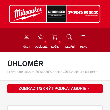
0
0
ÚČET
OBLÍBENÉ
KOŠÍK
HLEDÁNÍ
MENU
ÚHLOMĚR
HLAVNÍ STRÁNKA
RUČNÍ NÁŘADÍ
POPISOVÁNÍ A ZNAČENÍ
ÚHLOMĚR
ZOBRAZIT/SKRÝT PODKATAGORIE