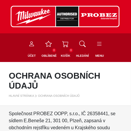
0
0
ÚČET
OBLÍBENÉ
KOŠÍK
HLEDÁNÍ
MENU
OCHRANA OSOBNÍCH
ÚDAJŮ
HLAVNÍ STRÁNKA
OCHRANA OSOBNÍCH ÚDAJŮ
Společnost PROBEZ OOPP, s.r.o., IČ 26358441, se
sídlem E.Beneše 21, 301 00, Plzeň, zapsaná v
obchodním rejstříku vedeném u Krajského soudu