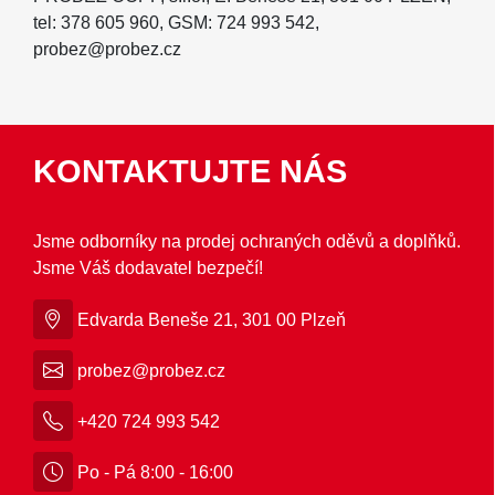
tel: 378 605 960, GSM: 724 993 542,
probez@probez.cz
KONTAKTUJTE NÁS
Jsme odborníky na prodej ochraných oděvů a doplňků.
Jsme Váš dodavatel bezpečí!
Edvarda Beneše 21, 301 00 Plzeň
probez@probez.cz
+420 724 993 542
Po - Pá 8:00 - 16:00