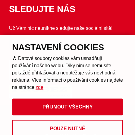
SLEDUJTE NÁS
Už Vám nic neunikne sledujte naše sociální sítě!
NASTAVENÍ COOKIES
🍪 Datové soubory cookies vám usnadňují
používání našeho webu. Díky nim se nemusíte
pokaždé přihlašovat a neobtěžuje vás nevhodná
reklama. Více informací o používání cookies najdete
na stránce
zde
.
PŘIJMOUT VŠECHNY
© 2026 Provozuje Probez s.r.o.
POUZE NUTNÉ