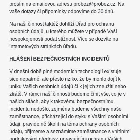
prosím na emailovou adresu probez@probez.cz. Na
vaše dotazy či připomínky odpovíme do 30 dnů.
Na naši činnost taktéž dohlíží Úřad pro ochranu
osobních údajů, u kterého můžete v případě Vaší
nespokojenosti podat stížnost. Více se dozvíte na
internetových stránkách úřadu.
HLÁŠENÍ BEZPEČNOSTNÍCH INCIDENTŮ
V dnešní době plné moderních technologií existuje
sice nepatrné, ale přesto riziko, že by mohlo dojít k
uniku Vašich osobních údajů či k jejich zneužití nebo
ztrátě. V rámci naší činnosti budeme činit vše, co je v
našich silách, aby k takovému bezpečnostnímu
incidentu nedošlo, zejména budeme všechny naše
zaměstnance, přicházející do styku s Vašimi osobními
údaji, pravidelně školit na téma ochrany osobních
údajů, přijmeme a seznámíme zaměstnance s vnitřními
podnikovými předpisy, upravujícími ochranu Vašich