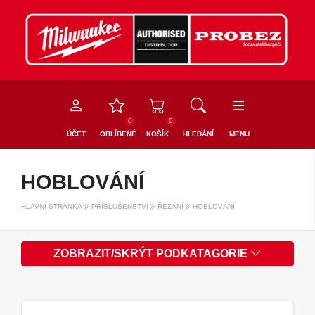
0
0
ÚČET
OBLÍBENÉ
KOŠÍK
HLEDÁNÍ
MENU
HOBLOVÁNÍ
HLAVNÍ STRÁNKA
PŘÍSLUŠENSTVÍ
ŘEZÁNÍ
HOBLOVÁNÍ
ZOBRAZIT/SKRÝT PODKATAGORIE