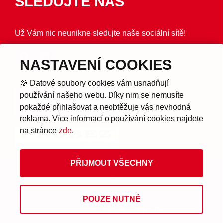
SLEDUJTE NÁS
Už Vám nic neunikne sledujte naše sociální sítě!
NASTAVENÍ COOKIES
🍪 Datové soubory cookies vám usnadňují
používání našeho webu. Díky nim se nemusíte
pokaždé přihlašovat a neobtěžuje vás nevhodná
reklama. Více informací o používání cookies najdete
na stránce
zde
.
PŘIJMOUT VŠECHNY
© 2026 Provozuje Probez s.r.o.
POUZE NUTNÉ
Vytvořil a navrhl