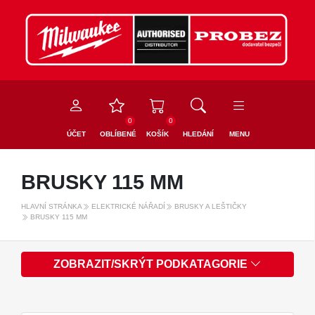
0
0
ÚČET
OBLÍBENÉ
KOŠÍK
HLEDÁNÍ
MENU
BRUSKY 115 MM
HLAVNÍ STRÁNKA
ELEKTRICKÉ NÁŘADÍ
BRUSKY A LEŠTIČKY
BRUSKY 115 MM
ZOBRAZIT/SKRÝT PODKATAGORIE