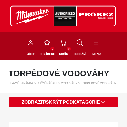
0
0
ÚČET
OBLÍBENÉ
KOŠÍK
HLEDÁNÍ
MENU
TORPÉDOVÉ VODOVÁHY
HLAVNÍ STRÁNKA
RUČNÍ NÁŘADÍ
VODOVÁHY
TORPÉDOVÉ VODOVÁHY
ZOBRAZIT/SKRÝT PODKATAGORIE