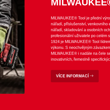
MILWAUKEE
MILWAUKEE® Tool je přední výro
nářadí, příslušenství, venkovního 
nářadí, skladování a osobních oc
profesionální uživatele po celém 
1924 je MILWAUKEE® Tool lídrem v
výkonu. S neochvějným závazkem 
MILWAUKEE® i nadále na čele se
inovativních, řemeslně specifickýc
VÍCE INFORMACÍ