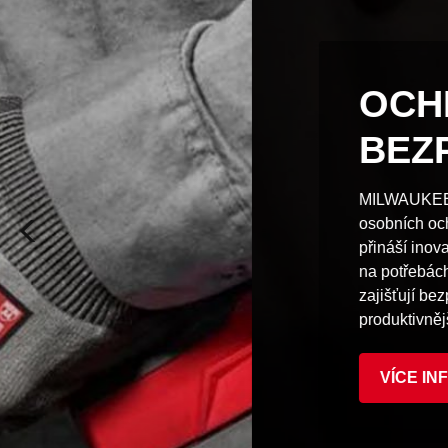
OCHRANA A
BEZPEČNOST
MILWAUKEE zcela mění pojetí
osobních ochranných prostředků a
přináší inovativní řešení založená
na potřebách uživatelů, která
zajišťují bezpečnější a
produktivnější pracoviště.
VÍCE INFORMACÍ