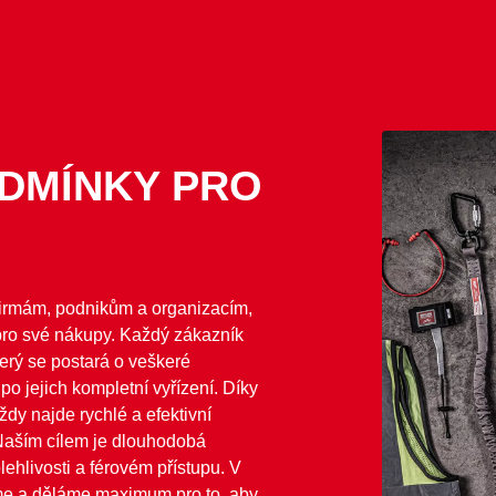
DMÍNKY PRO
irmám, podnikům a organizacím,
 pro své nákupy. Každý zákazník
erý se postará o veškeré
o jejich kompletní vyřízení. Díky
vždy najde rychlé a efektivní
 Naším cílem je dlouhodobá
ehlivosti a férovém přístupu. V
e a děláme maximum pro to, aby