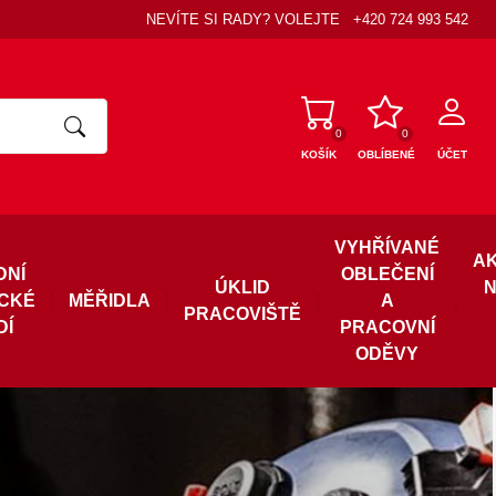
NEVÍTE SI RADY? VOLEJTE
+420 724 993 542
0
0
KOŠÍK
OBLÍBENÉ
ÚČET
VYHŘÍVANÉ
A
DNÍ
OBLEČENÍ
ÚKLID
N
ICKÉ
MĚŘIDLA
A
PRACOVIŠTĚ
DÍ
PRACOVNÍ
ODĚVY