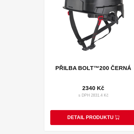
PŘILBA BOLT™200 ČERNÁ
2340 Kč
s DPH 2831.4 Kč
DETAIL PRODUKTU