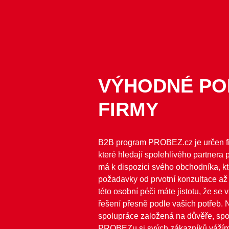
VÝHODNÉ PO
FIRMY
B2B program PROBEZ.cz je určen f
které hledají spolehlivého partnera
má k dispozici svého obchodníka, kt
požadavky od prvotní konzultace až p
této osobní péči máte jistotu, že se 
řešení přesně podle vašich potřeb.
spolupráce založená na důvěře, spol
PROBEZu si svých zákazníků vážím