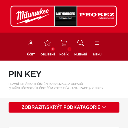
0
0
ÚČET
OBLÍBENÉ
KOŠÍK
HLEDÁNÍ
MENU
PIN KEY
HLAVNÍ STRÁNKA
ČIŠTĚNÍ KANALIZACE A ODPADŮ
PŘÍSLUŠENSTVÍ K ČISTIČŮM POTRUBÍ A KANALIZACE
PIN KEY
ZOBRAZIT/SKRÝT PODKATAGORIE