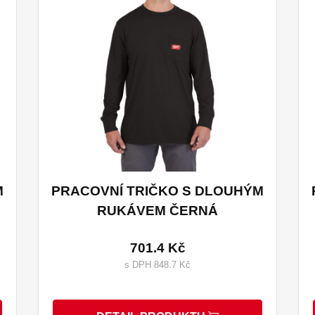
WT LS BR XL
WT LS GN M
WT LS GN XXL
WT LS GR S
M
PRACOVNÍ TRIČKO S DLOUHÝM
RUKÁVEM ČERNÁ
701.4 Kč
s DPH 848.7 Kč