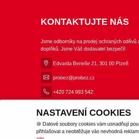
KONTAKTUJTE NÁS
Jsme odborníky na prodej ochraných oděvů 
doplňků. Jsme Váš dodavatel bezpečí!
Edvarda Beneše 21, 301 00 Plzeň
probez@probez.cz
+420 724 993 542
Po - Pá 8:00 - 16:00
NASTAVENÍ COOKIES
🍪 Datové soubory cookies vám usnadňují pou
přihlašovat a neobtěžuje vás nevhodná reklama
zde
.