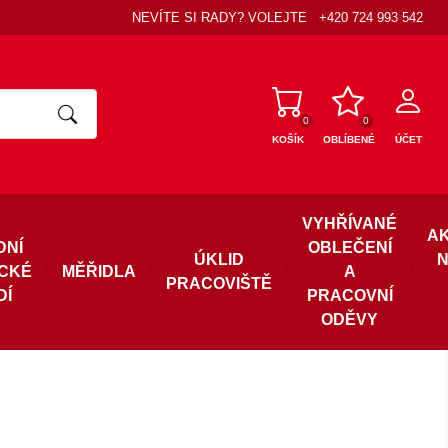
NEVÍTE SI RADY? VOLEJTE
+420 724 993 542
0
0
KOŠÍK
OBLÍBENÉ
ÚČET
VYHŘÍVANÉ
A
DNÍ
OBLEČENÍ
ÚKLID
N
ICKÉ
MĚŘIDLA
A
PRACOVIŠTĚ
DÍ
PRACOVNÍ
ODĚVY