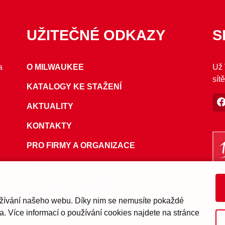
UŽITEČNÉ ODKAZY
S
a
O MILWAUKEE
Už 
sítě
KATALOGY KE STAŽENÍ
AKTUALITY
KONTAKTY
PRO FIRMY A ORGANIZACE
DOPRAVA A PLATBA
OBCHODNÍ PODMÍNKY
žívání našeho webu. Díky nim se nemusíte pokaždé
. Více informací o používání cookies najdete na stránce