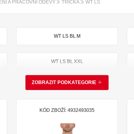
NÍ A PRACOVNÍ ODĚVY
TRIČKA
WT LS
WT LS BL M
WT LS BL XXL
ZOBRAZIT PODKATEGORIE
WT LS BLU S
KÓD ZBOŽÍ: 4932493035
WT LS BR L