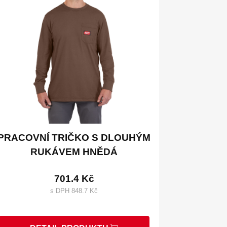
WT LS BR XXL
WT LS GN S
WT LS GR L
WT LS GR XL
PRACOVNÍ TRIČKO S DLOUHÝM
RUKÁVEM HNĚDÁ
701.4 Kč
s DPH 848.7 Kč