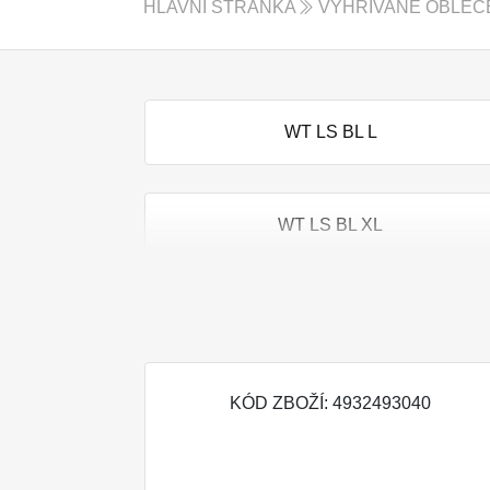
HLAVNÍ STRÁNKA
VYHŘÍVANÉ OBLEČE
WT LS BL L
WT LS BL XL
WT LS BLU M
KÓD ZBOŽÍ: 4932493040
WT LS BLU XXL