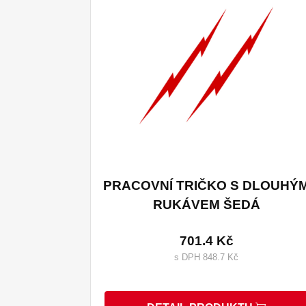
WT LS BR S
WT LS GN L
WT LS GN XL
WT LS GR M
PRACOVNÍ TRIČKO S DLOUHÝ
RUKÁVEM ŠEDÁ
701.4 Kč
WT LS GR XXL
s DPH 848.7 Kč