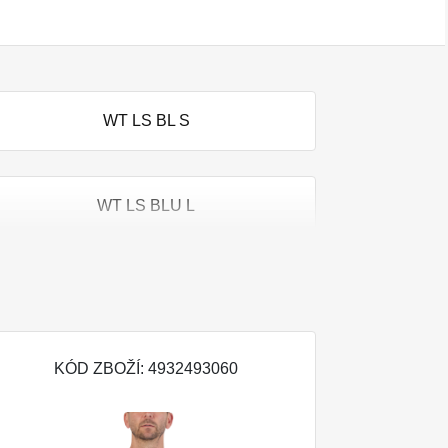
WT LS BL S
WT LS BLU L
WT LS BLU XL
KÓD ZBOŽÍ: 4932493060
WT LS BR M