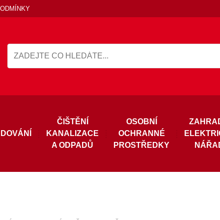
PODMÍNKY
ČIŠTĚNÍ
OSOBNÍ
ZAHRA
DOVÁNÍ
KANALIZACE
OCHRANNÉ
ELEKTR
A ODPADŮ
PROSTŘEDKY
NÁŘA