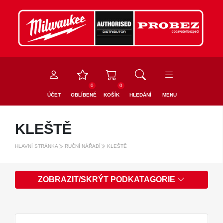
0
0
ÚČET
OBLÍBENÉ
KOŠÍK
HLEDÁNÍ
MENU
KLEŠTĚ
HLAVNÍ STRÁNKA
RUČNÍ NÁŘADÍ
KLEŠTĚ
ZOBRAZIT/SKRÝT PODKATAGORIE